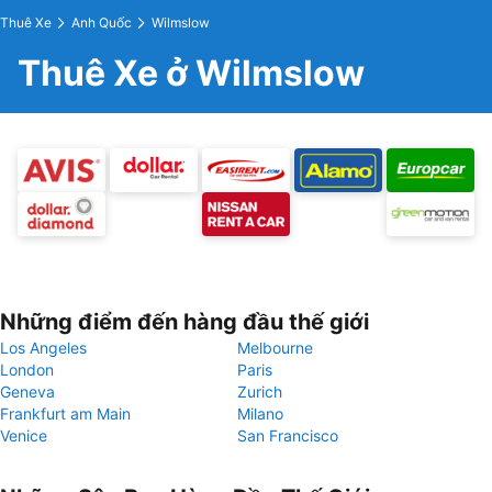
Thuê Xe
Anh Quốc
Wilmslow
Thuê Xe ở Wilmslow
Những điểm đến hàng đầu thế giới
Los Angeles
Melbourne
London
Paris
Geneva
Zurich
Frankfurt am Main
Milano
Venice
San Francisco