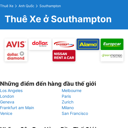
Thuê Xe
Anh Quốc
Southampton
Thuê Xe ở Southampton
Những điểm đến hàng đầu thế giới
Los Angeles
Melbourne
London
Paris
Geneva
Zurich
Frankfurt am Main
Milano
Venice
San Francisco