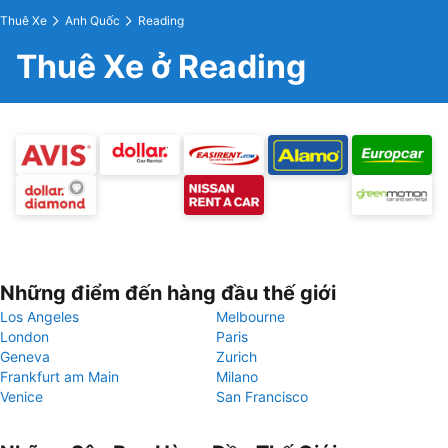
Thuê Xe
Anh Quốc
Reading
Thuê Xe ở Reading
Những điểm đến hàng đầu thế giới
Los Angeles
Melbourne
London
Paris
Geneva
Zurich
Frankfurt am Main
Milano
Venice
San Francisco