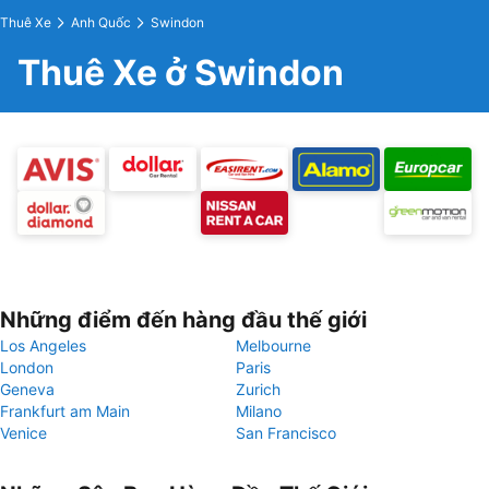
Thuê Xe
Anh Quốc
Swindon
Thuê Xe ở Swindon
Những điểm đến hàng đầu thế giới
Los Angeles
Melbourne
London
Paris
Geneva
Zurich
Frankfurt am Main
Milano
Venice
San Francisco