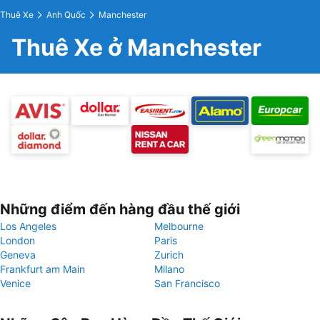
Thuê Xe
Anh Quốc
Manchester
Thuê Xe ở Manchester
Những điểm đến hàng đầu thế giới
Los Angeles
Melbourne
London
Paris
Geneva
Zurich
Frankfurt am Main
Milano
Venice
San Francisco