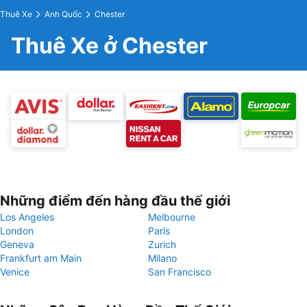
Thuê Xe
Anh Quốc
Chester
Thuê Xe ở Chester
Những điểm đến hàng đầu thế giới
Los Angeles
Melbourne
London
Paris
Geneva
Zurich
Frankfurt am Main
Milano
Venice
San Francisco