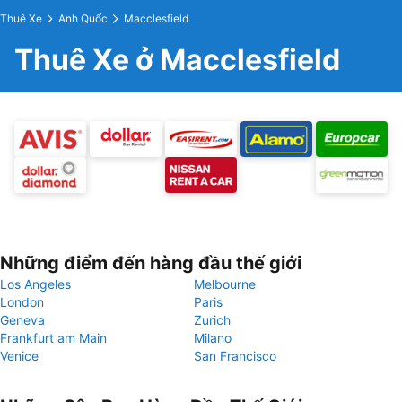
Thuê Xe
Anh Quốc
Macclesfield
Thuê Xe ở Macclesfield
Những điểm đến hàng đầu thế giới
Los Angeles
Melbourne
London
Paris
Geneva
Zurich
Frankfurt am Main
Milano
Venice
San Francisco