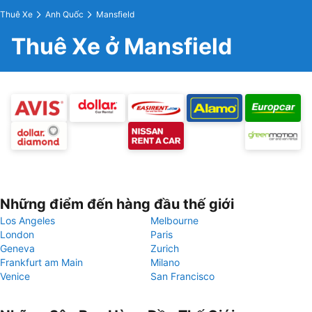
Thuê Xe
Anh Quốc
Mansfield
Thuê Xe ở Mansfield
Những điểm đến hàng đầu thế giới
Los Angeles
Melbourne
London
Paris
Geneva
Zurich
Frankfurt am Main
Milano
Venice
San Francisco