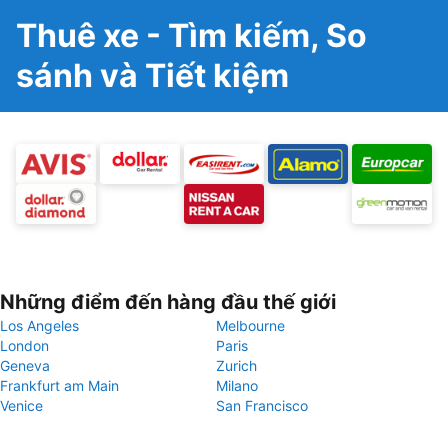
Thuê xe - Tìm kiếm, So
sánh và Tiết kiệm
Những điểm đến hàng đầu thế giới
Los Angeles
Melbourne
London
Paris
Geneva
Zurich
Frankfurt am Main
Milano
Venice
San Francisco