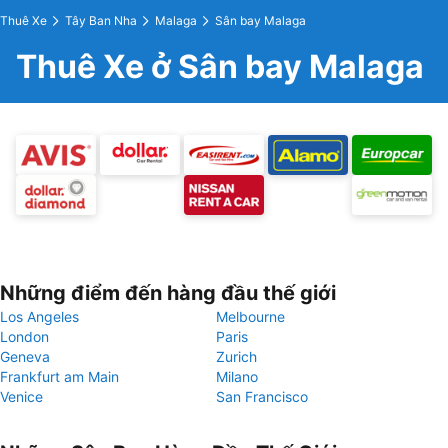
Thuê Xe
Tây Ban Nha
Malaga
Sân bay Malaga
Thuê Xe ở Sân bay Malaga
Những điểm đến hàng đầu thế giới
Los Angeles
Melbourne
London
Paris
Geneva
Zurich
Frankfurt am Main
Milano
Venice
San Francisco