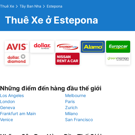
Thuê Xe
Tây Ban Nha
Estepona
Thuê Xe ở Estepona
Những điểm đến hàng đầu thế giới
Los Angeles
Melbourne
London
Paris
Geneva
Zurich
Frankfurt am Main
Milano
Venice
San Francisco