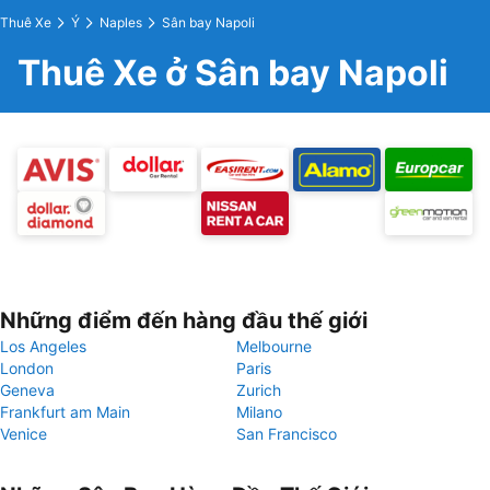
Thuê Xe
Ý
Naples
Sân bay Napoli
Thuê Xe ở Sân bay Napoli
Những điểm đến hàng đầu thế giới
Los Angeles
Melbourne
London
Paris
Geneva
Zurich
Frankfurt am Main
Milano
Venice
San Francisco