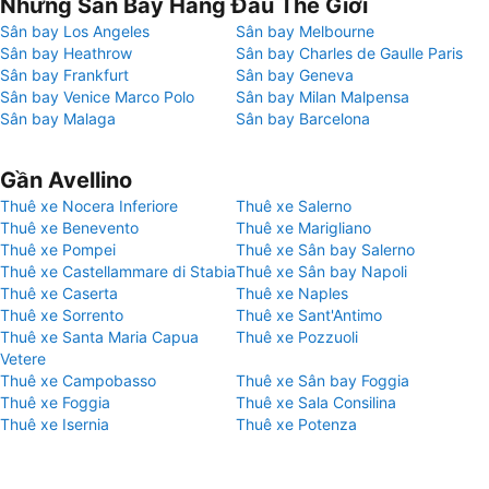
Những Sân Bay Hàng Đầu Thế Giới
Sân bay Los Angeles
Sân bay Melbourne
Sân bay Heathrow
Sân bay Charles de Gaulle Paris
Sân bay Frankfurt
Sân bay Geneva
Sân bay Venice Marco Polo
Sân bay Milan Malpensa
Sân bay Malaga
Sân bay Barcelona
Gần Avellino
Thuê xe Nocera Inferiore
Thuê xe Salerno
Thuê xe Benevento
Thuê xe Marigliano
Thuê xe Pompei
Thuê xe Sân bay Salerno
Thuê xe Castellammare di Stabia
Thuê xe Sân bay Napoli
Thuê xe Caserta
Thuê xe Naples
Thuê xe Sorrento
Thuê xe Sant'Antimo
Thuê xe Santa Maria Capua
Thuê xe Pozzuoli
Vetere
Thuê xe Campobasso
Thuê xe Sân bay Foggia
Thuê xe Foggia
Thuê xe Sala Consilina
Thuê xe Isernia
Thuê xe Potenza