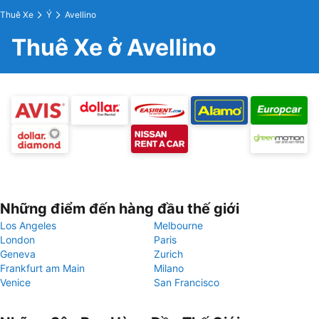
Thuê Xe
Ý
Avellino
Thuê Xe ở Avellino
Những điểm đến hàng đầu thế giới
Los Angeles
Melbourne
London
Paris
Geneva
Zurich
Frankfurt am Main
Milano
Venice
San Francisco