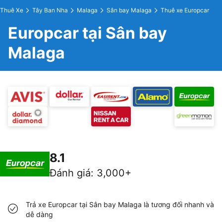
Thuê Xe
Tây Ban Nha
Malaga
Sân bay Malaga
Thuê xe Europcar
Europcar tại Sân bay
Malaga
8.1
Đánh giá
:
3,000+
Trả xe Europcar tại Sân bay Malaga là tương đối nhanh và
dễ dàng