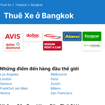
Thuê Xe
Thailand
Bangkok
Thuê Xe ở Bangkok
Những điểm đến hàng đầu thế giới
Los Angeles
Melbourne
London
Paris
Geneva
Zurich
Frankfurt am Main
Milano
Venice
San Francisco