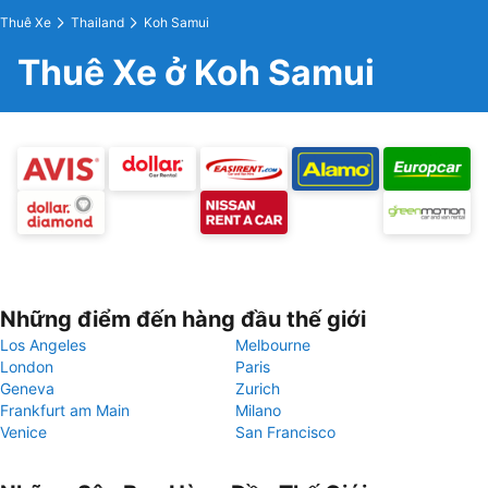
Thuê Xe
Thailand
Koh Samui
Thuê Xe ở Koh Samui
Những điểm đến hàng đầu thế giới
Los Angeles
Melbourne
London
Paris
Geneva
Zurich
Frankfurt am Main
Milano
Venice
San Francisco