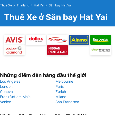
Thuê Xe
Thailand
Hat Yai
Sân bay Hat Yai
Thuê Xe ở Sân bay Hat Yai
Những điểm đến hàng đầu thế giới
Los Angeles
Melbourne
London
Paris
Geneva
Zurich
Frankfurt am Main
Milano
Venice
San Francisco