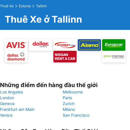
Thuê Xe
Estonia
Tallinn
Thuê Xe ở Tallinn
Những điểm đến hàng đầu thế giới
Los Angeles
Melbourne
London
Paris
Geneva
Zurich
Frankfurt am Main
Milano
Venice
San Francisco