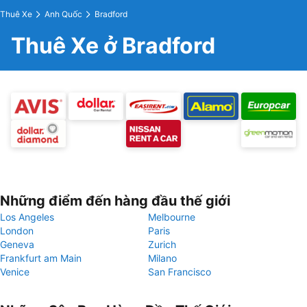
Thuê Xe
Anh Quốc
Bradford
Thuê Xe ở Bradford
Những điểm đến hàng đầu thế giới
Los Angeles
Melbourne
London
Paris
Geneva
Zurich
Frankfurt am Main
Milano
Venice
San Francisco