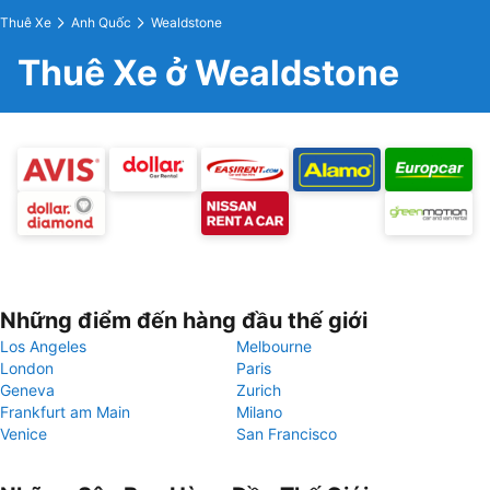
Thuê Xe
Anh Quốc
Wealdstone
Thuê Xe ở Wealdstone
Những điểm đến hàng đầu thế giới
Los Angeles
Melbourne
London
Paris
Geneva
Zurich
Frankfurt am Main
Milano
Venice
San Francisco