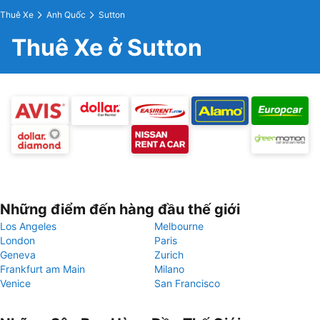
Thuê Xe
Anh Quốc
Sutton
Thuê Xe ở Sutton
Những điểm đến hàng đầu thế giới
Los Angeles
Melbourne
London
Paris
Geneva
Zurich
Frankfurt am Main
Milano
Venice
San Francisco