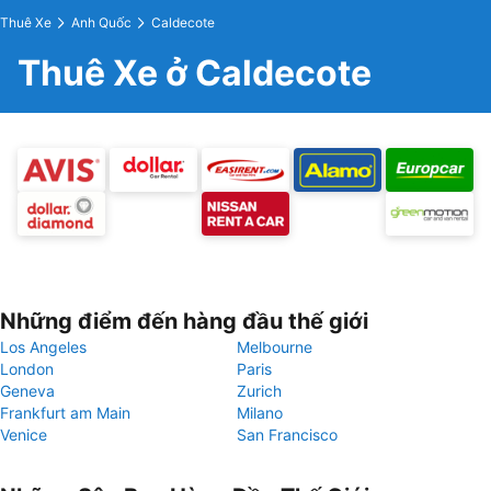
Thuê Xe
Anh Quốc
Caldecote
Thuê Xe ở Caldecote
Những điểm đến hàng đầu thế giới
Los Angeles
Melbourne
London
Paris
Geneva
Zurich
Frankfurt am Main
Milano
Venice
San Francisco