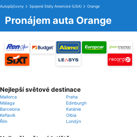
Autopůjčovny
Spojené Státy Americké (USA)
Orange
Pronájem auta Orange
Nejlepší světové destinace
Mallorca
Praha
Málaga
Edinburgh
Barcelona
Katánie
Keflavík
Olbia
Řím
Londýn