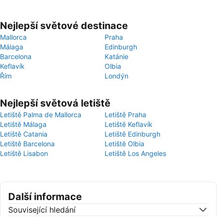
Nejlepší světové destinace
Mallorca
Praha
Málaga
Edinburgh
Barcelona
Katánie
Keflavík
Olbia
Řím
Londýn
Nejlepší světová letiště
Letiště Palma de Mallorca
Letiště Praha
Letiště Málaga
Letiště Keflavík
Letiště Catania
Letiště Edinburgh
Letiště Barcelona
Letiště Olbia
Letiště Lisabon
Letiště Los Angeles
Další informace
Související hledání