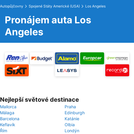
Autopůjčovny
Spojené Státy Americké (USA)
Los Angeles
Pronájem auta Los
Angeles
Nejlepší světové destinace
Mallorca
Praha
Málaga
Edinburgh
Barcelona
Katánie
Keflavík
Olbia
Řím
Londýn