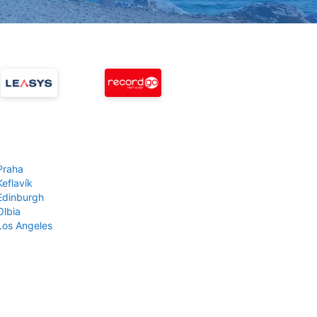
Praha
Keflavík
 Edinburgh
Olbia
 Los Angeles