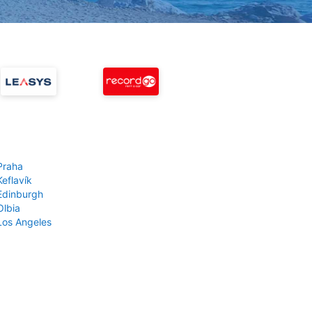
Praha
Keflavík
 Edinburgh
Olbia
 Los Angeles