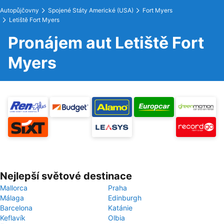
Autopůjčovny
Spojené Státy Americké (USA)
Fort Myers
Letiště Fort Myers
Pronájem aut Letiště Fort
Myers
Nejlepší světové destinace
Mallorca
Praha
Málaga
Edinburgh
Barcelona
Katánie
Keflavík
Olbia