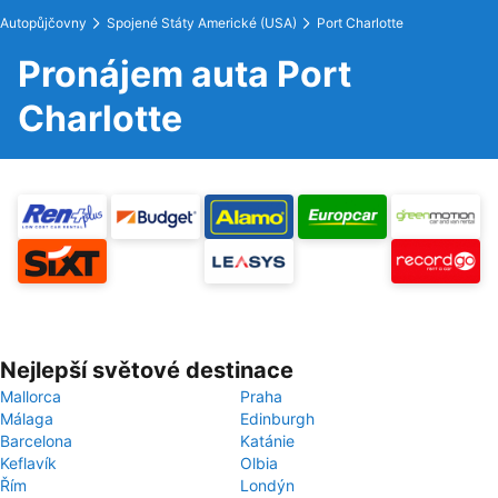
Autopůjčovny
Spojené Státy Americké (USA)
Port Charlotte
Pronájem auta Port
Charlotte
Nejlepší světové destinace
Mallorca
Praha
Málaga
Edinburgh
Barcelona
Katánie
Keflavík
Olbia
Řím
Londýn