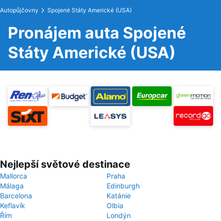
Autopůjčovny
Spojené Státy Americké (USA)
Pronájem auta Spojené
Státy Americké (USA)
Nejlepší světové destinace
Mallorca
Praha
Málaga
Edinburgh
Barcelona
Katánie
Keflavík
Olbia
Řím
Londýn