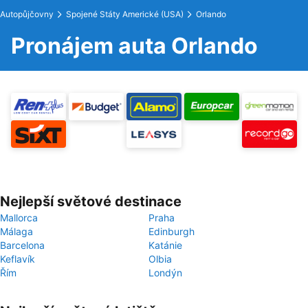
Autopůjčovny
Spojené Státy Americké (USA)
Orlando
Pronájem auta Orlando
Nejlepší světové destinace
Mallorca
Praha
Málaga
Edinburgh
Barcelona
Katánie
Keflavík
Olbia
Řím
Londýn