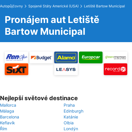
Autopůjčovny
Spojené Státy Americké (USA)
Letiště Bartow Municipal
Pronájem aut Letiště
Bartow Municipal
Nejlepší světové destinace
Mallorca
Praha
Málaga
Edinburgh
Barcelona
Katánie
Keflavík
Olbia
Řím
Londýn