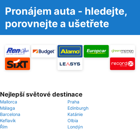
Pronájem auta - hledejte,
porovnejte a ušetřete
Nejlepší světové destinace
Mallorca
Praha
Málaga
Edinburgh
Barcelona
Katánie
Keflavík
Olbia
Řím
Londýn