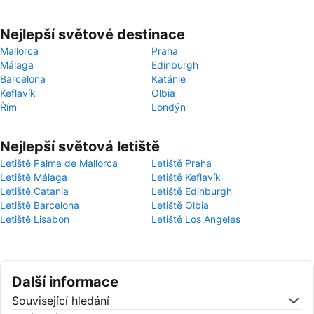
Nejlepší světové destinace
Mallorca
Praha
Málaga
Edinburgh
Barcelona
Katánie
Keflavík
Olbia
Řím
Londýn
Nejlepší světová letiště
Letiště Palma de Mallorca
Letiště Praha
Letiště Málaga
Letiště Keflavík
Letiště Catania
Letiště Edinburgh
Letiště Barcelona
Letiště Olbia
Letiště Lisabon
Letiště Los Angeles
Další informace
Související hledání