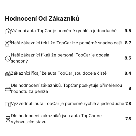
Hodnocení Od Zákazníků
Vrácení auta TopCar je poměrně rychlé a jednoduché
9.5
Naši zákazníci řekli že TopCar lze poměrně snadno najít
8.7
Naši zákazníci říkají že personál TopCar je docela
8.5
schopný
Zákazníci říkají že auta TopCar jsou docela čisté
8.4
Dle hodnocení zákazníků, TopCar poskytuje přiměřenou
8
hodnotu za peníze
Vyzvednutí auta TopCar je poměrně rychlé a jednoduché
7.8
Dle hodnocení zákazníků jsou auta TopCar ve
7.8
vyhovujícím stavu