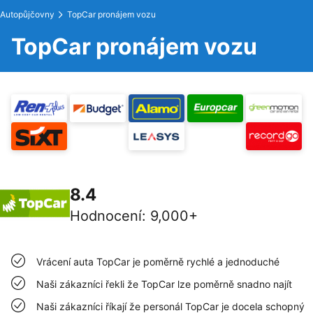
Autopůjčovny
TopCar pronájem vozu
TopCar pronájem vozu
8.4
Hodnocení
:
9,000+
Vrácení auta TopCar je poměrně rychlé a jednoduché
Naši zákazníci řekli že TopCar lze poměrně snadno najít
Naši zákazníci říkají že personál TopCar je docela schopný