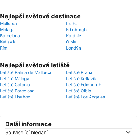
Nejlepší světové destinace
Mallorca
Praha
Málaga
Edinburgh
Barcelona
Katánie
Keflavík
Olbia
Řím
Londýn
Nejlepší světová letiště
Letiště Palma de Mallorca
Letiště Praha
Letiště Málaga
Letiště Keflavík
Letiště Catania
Letiště Edinburgh
Letiště Barcelona
Letiště Olbia
Letiště Lisabon
Letiště Los Angeles
Další informace
Související hledání