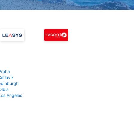
Praha
Keflavík
 Edinburgh
Olbia
 Los Angeles