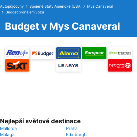
Autopůjčovny
Spojené Státy Americké (USA)
Mys Canaveral
Budget pronájem vozu
Budget v Mys Canaveral
Nejlepší světové destinace
Mallorca
Praha
Málaga
Edinburgh