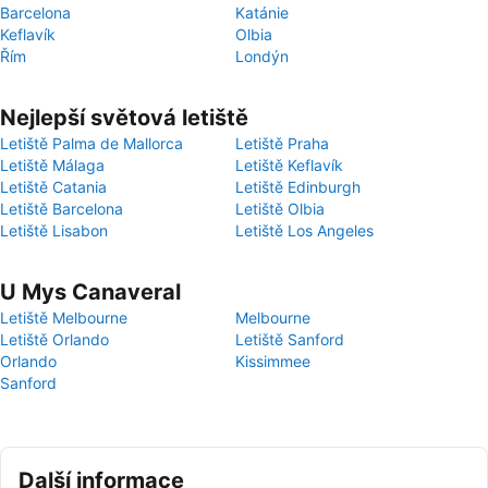
Barcelona
Katánie
Keflavík
Olbia
Řím
Londýn
Nejlepší světová letiště
Letiště Palma de Mallorca
Letiště Praha
Letiště Málaga
Letiště Keflavík
Letiště Catania
Letiště Edinburgh
Letiště Barcelona
Letiště Olbia
Letiště Lisabon
Letiště Los Angeles
U Mys Canaveral
Letiště Melbourne
Melbourne
Letiště Orlando
Letiště Sanford
Orlando
Kissimmee
Sanford
Další informace