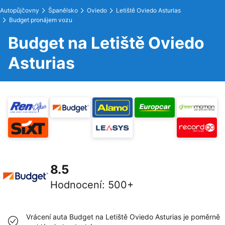
Autopůjčovny
Španělsko
Oviedo
Letiště Oviedo Asturias
Budget pronájem vozu
Budget na Letiště Oviedo
Asturias
8.5
Hodnocení
:
500+
Vrácení auta Budget na Letiště Oviedo Asturias je poměrně