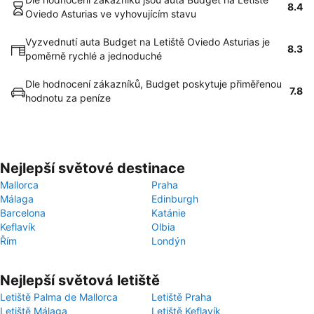
8.4
Oviedo Asturias ve vyhovujícím stavu
Vyzvednutí auta Budget na Letiště Oviedo Asturias je
8.3
poměrně rychlé a jednoduché
Dle hodnocení zákazníků, Budget poskytuje přiměřenou
7.8
hodnotu za peníze
Nejlepší světové destinace
Mallorca
Praha
Málaga
Edinburgh
Barcelona
Katánie
Keflavík
Olbia
Řím
Londýn
Nejlepší světová letiště
Letiště Palma de Mallorca
Letiště Praha
Letiště Málaga
Letiště Keflavík