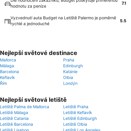
Dle hodnocení zákazníků, Budget poskytuje přiměřenou
7.1
hodnotu za peníze
Vyzvednutí auta Budget na Letiště Palermo je poměrně
5.5
rychlé a jednoduché
Nejlepší světové destinace
Mallorca
Praha
Málaga
Edinburgh
Barcelona
Katánie
Keflavík
Olbia
Řím
Londýn
Nejlepší světová letiště
Letiště Palma de Mallorca
Letiště Praha
Letiště Málaga
Letiště Keflavík
Letiště Catania
Letiště Edinburgh
Letiště Barcelona
Letiště Olbia
Letiště Lisabon
Letiště Los Angeles