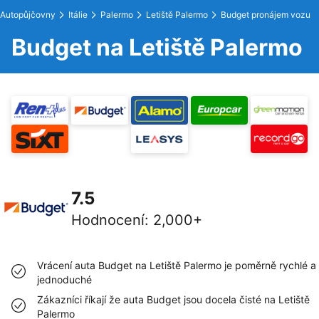
Autopůjčovny
Itálie
Palermo
Letiště Palermo
Budget pronájem vozu
Budget na Letiště Palermo
7.5
Hodnocení
:
2,000+
Vrácení auta Budget na Letiště Palermo je poměrně rychlé a
jednoduché
Zákazníci říkají že auta Budget jsou docela čisté na Letiště
Palermo