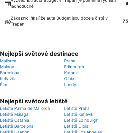
Vyzvednutí auta Budget v Trapani je poměrně rychlé a
8
jednoduché
Zákazníci říkají že auta Budget jsou docela čisté v
7.5
Trapani
Nejlepší světové destinace
Mallorca
Praha
Málaga
Edinburgh
Barcelona
Katánie
Keflavík
Olbia
Řím
Londýn
Nejlepší světová letiště
Letiště Palma de Mallorca
Letiště Praha
Letiště Málaga
Letiště Keflavík
Letiště Catania
Letiště Edinburgh
Letiště Barcelona
Letiště Olbia
Letiště Lisabon
Letiště Los Angeles