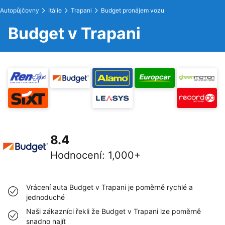
Autopůjčovny
Itálie
Trapani
Budget pronájem vozu
Budget v Trapani
8.4
Hodnocení
:
1,000+
Vrácení auta Budget v Trapani je poměrně rychlé a
jednoduché
Naši zákazníci řekli že Budget v Trapani lze poměrně
snadno najít