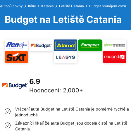
Autopůjčovny
Itálie
Katánie
Letiště Catania
Budget pronájem vozu
Budget na Letiště Catania
6.9
Hodnocení
:
2,000+
Vrácení auta Budget na Letiště Catania je poměrně rychlé a
jednoduché
Zákazníci říkají že auta Budget jsou docela čisté na Letiště
Catania