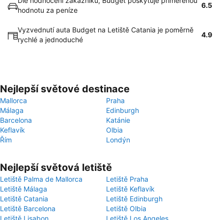
Dle hodnocení zákazníků, Budget poskytuje přiměřenou
6.5
hodnotu za peníze
Vyzvednutí auta Budget na Letiště Catania je poměrně
4.9
rychlé a jednoduché
Nejlepší světové destinace
Mallorca
Praha
Málaga
Edinburgh
Barcelona
Katánie
Keflavík
Olbia
Řím
Londýn
Nejlepší světová letiště
Letiště Palma de Mallorca
Letiště Praha
Letiště Málaga
Letiště Keflavík
Letiště Catania
Letiště Edinburgh
Letiště Barcelona
Letiště Olbia
Letiště Lisabon
Letiště Los Angeles