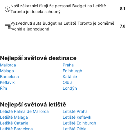
Naši zákazníci říkají že personál Budget na Letiště
8.1
Toronto je docela schopný
Vyzvednutí auta Budget na Letiště Toronto je poměrně
7.6
rychlé a jednoduché
Nejlepší světové destinace
Mallorca
Praha
Málaga
Edinburgh
Barcelona
Katánie
Keflavík
Olbia
Řím
Londýn
Nejlepší světová letiště
Letiště Palma de Mallorca
Letiště Praha
Letiště Málaga
Letiště Keflavík
Letiště Catania
Letiště Edinburgh
Letiště Barcelona
Letiště Olbia