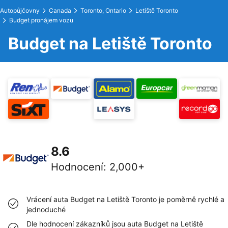
Autopůjčovny
Canada
Toronto, Ontario
Letiště Toronto
Budget pronájem vozu
Budget na Letiště Toronto
8.6
Hodnocení
:
2,000+
Vrácení auta Budget na Letiště Toronto je poměrně rychlé a
jednoduché
Dle hodnocení zákazníků jsou auta Budget na Letiště