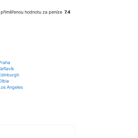
 přiměřenou hodnotu za peníze
7.4
Praha
Keflavík
 Edinburgh
Olbia
 Los Angeles