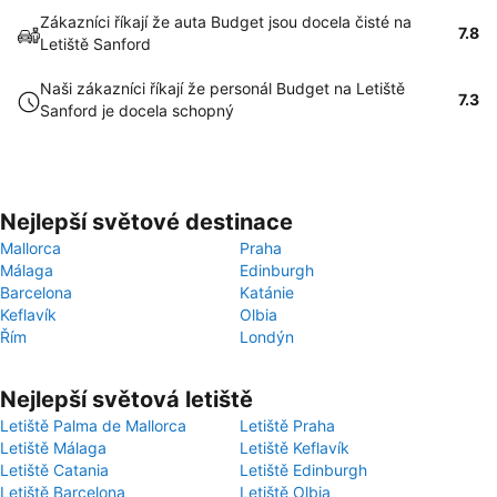
Zákazníci říkají že auta Budget jsou docela čisté na
7.8
Letiště Sanford
Naši zákazníci říkají že personál Budget na Letiště
7.3
Sanford je docela schopný
Nejlepší světové destinace
Mallorca
Praha
Málaga
Edinburgh
Barcelona
Katánie
Keflavík
Olbia
Řím
Londýn
Nejlepší světová letiště
Letiště Palma de Mallorca
Letiště Praha
Letiště Málaga
Letiště Keflavík
Letiště Catania
Letiště Edinburgh
Letiště Barcelona
Letiště Olbia