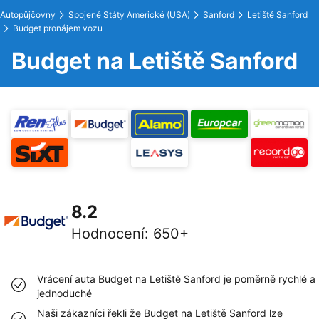
Autopůjčovny
Spojené Státy Americké (USA)
Sanford
Letiště Sanford
Budget pronájem vozu
Budget na Letiště Sanford
8.2
Hodnocení
:
650+
Vrácení auta Budget na Letiště Sanford je poměrně rychlé a
jednoduché
Naši zákazníci řekli že Budget na Letiště Sanford lze