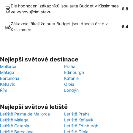
Dle hodnocení zákazníků jsou auta Budget v Kissimmee
6.8
ve vyhovujícím stavu
Zákazníci říkají že auta Budget jsou docela čisté v
6.4
Kissimmee
Nejlepší světové destinace
Mallorca
Praha
Málaga
Edinburgh
Barcelona
Katánie
Keflavík
Olbia
Řím
Londýn
Nejlepší světová letiště
Letiště Palma de Mallorca
Letiště Praha
Letiště Málaga
Letiště Keflavík
Letiště Catania
Letiště Edinburgh
Letiště Barcelona
Letiště Olbia