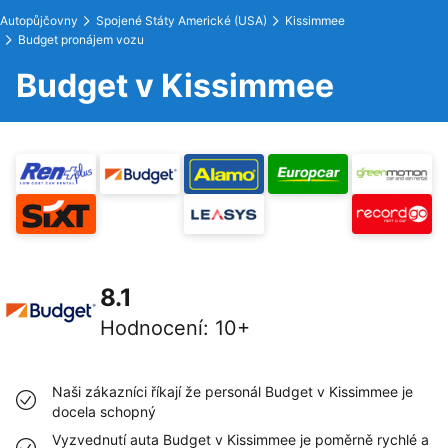
Autopůjčovny
Spojené Státy Americké (USA)
Kissimmee
Budget pronájem vozu
Budget v Kissimmee
8.1
Hodnocení
:
10+
Naši zákazníci říkají že personál Budget v Kissimmee je
docela schopný
Vyzvednutí auta Budget v Kissimmee je poměrně rychlé a