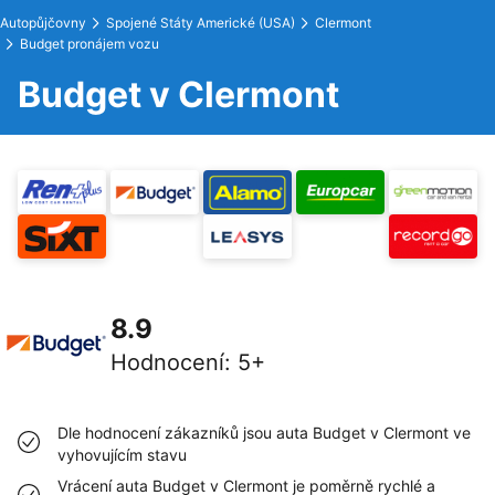
Autopůjčovny
Spojené Státy Americké (USA)
Clermont
Budget pronájem vozu
Budget v Clermont
8.9
Hodnocení
:
5+
Dle hodnocení zákazníků jsou auta Budget v Clermont ve
vyhovujícím stavu
Vrácení auta Budget v Clermont je poměrně rychlé a