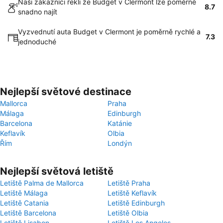
Naši zákazníci řekli že Budget v Clermont lze poměrně
8.7
snadno najít
Vyzvednutí auta Budget v Clermont je poměrně rychlé a
7.3
jednoduché
Nejlepší světové destinace
Mallorca
Praha
Málaga
Edinburgh
Barcelona
Katánie
Keflavík
Olbia
Řím
Londýn
Nejlepší světová letiště
Letiště Palma de Mallorca
Letiště Praha
Letiště Málaga
Letiště Keflavík
Letiště Catania
Letiště Edinburgh
Letiště Barcelona
Letiště Olbia
Letiště Lisabon
Letiště Los Angeles