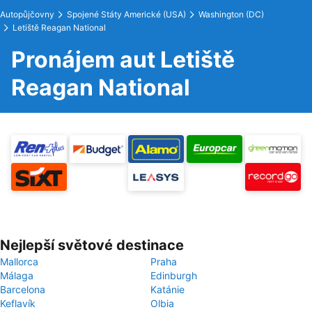
Autopůjčovny
Spojené Státy Americké (USA)
Washington (DC)
Letiště Reagan National
Pronájem aut Letiště
Reagan National
Nejlepší světové destinace
Mallorca
Praha
Málaga
Edinburgh
Barcelona
Katánie
Keflavík
Olbia