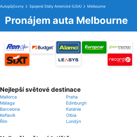
Autopůjčovny
Spojené Státy Americké (USA)
Melbourne
Pronájem auta Melbourne
Nejlepší světové destinace
Mallorca
Praha
Málaga
Edinburgh
Barcelona
Katánie
Keflavík
Olbia
Řím
Londýn