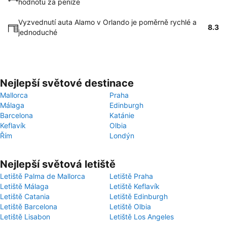
hodnotu za peníze
Vyzvednutí auta Alamo v Orlando je poměrně rychlé a
8.3
jednoduché
Nejlepší světové destinace
Mallorca
Praha
Málaga
Edinburgh
Barcelona
Katánie
Keflavík
Olbia
Řím
Londýn
Nejlepší světová letiště
Letiště Palma de Mallorca
Letiště Praha
Letiště Málaga
Letiště Keflavík
Letiště Catania
Letiště Edinburgh
Letiště Barcelona
Letiště Olbia
Letiště Lisabon
Letiště Los Angeles