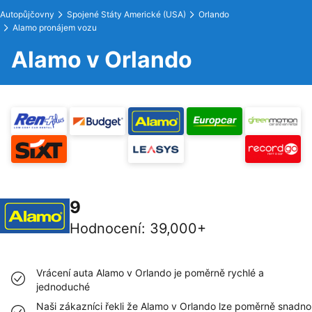
Autopůjčovny
Spojené Státy Americké (USA)
Orlando
Alamo pronájem vozu
Alamo v Orlando
9
Hodnocení
:
39,000+
Vrácení auta Alamo v Orlando je poměrně rychlé a
jednoduché
Naši zákazníci řekli že Alamo v Orlando lze poměrně snadno