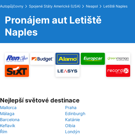
Autopůjčovny
Spojené Státy Americké (USA)
Neapol
Letiště Naples
Pronájem aut Letiště
Naples
Nejlepší světové destinace
Mallorca
Praha
Málaga
Edinburgh
Barcelona
Katánie
Keflavík
Olbia
Řím
Londýn